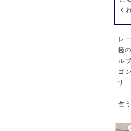
く
レ
極の
ル
ゴ
す
乞