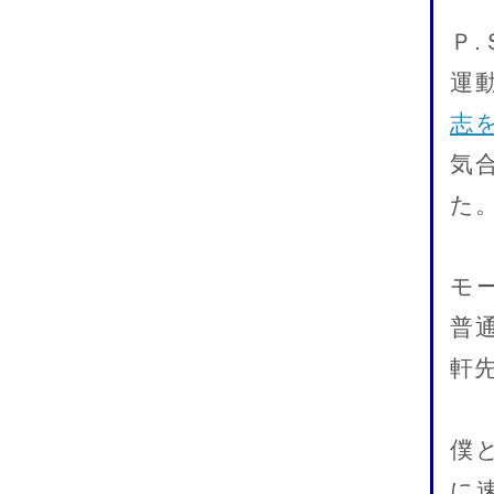
Ｐ.
運
志
気
た
モ
普
軒
僕
に