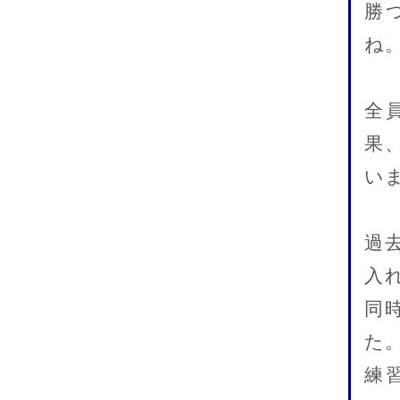
勝
ね
全
果
い
過
入
同
た
練