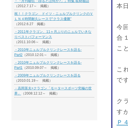
・『月刊秘伝「ゆるとは何か?」』特集 取材秘話
本
（2012.7.17～ 掲載）
祝！！クラゴン ドイツ・ニュルブルクリンクのＶ
ＬＮ４時間耐久レースで“クラス優勝”
（2012.6.27 掲載）
今
・2011年クラゴン、11ヶ月ぶりのニュルでいきな
合
りベストパフォーマンス
（2011.10.06～ 掲載）
こ
・2010年ニュルブルクリンクレースを語る-
Part2
（2010.12.01～ 掲載）
・2010年ニュルブルクリンクレースを語る-
Part1
（2010.09.07～ 掲載）
こ
・2009年ニュルブルクリンクレースを語る
で
（2010.01.19～ 掲載）
・高岡英夫×クラゴン「モータースポーツ究極の世
界」
（2008.12.12～ 掲載）
ク
す
Ｐ