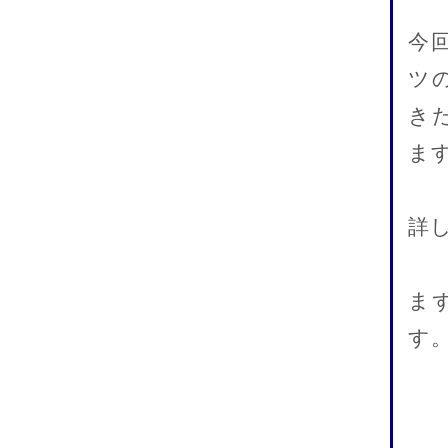
今
ツ
き
ま
詳
ま
す