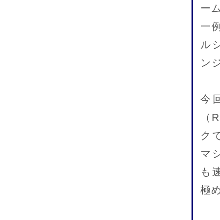
ー
一
ル
ン
今
（R
ク
マ
も
極