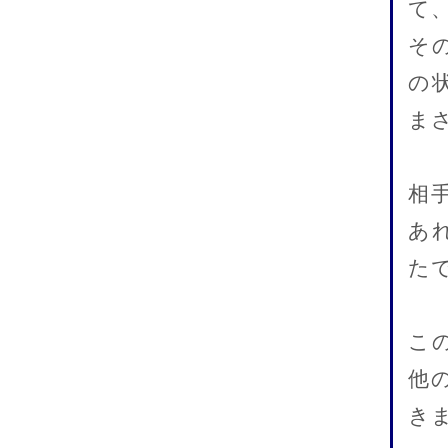
て
そ
の
ま
相
あ
た
こ
他
き