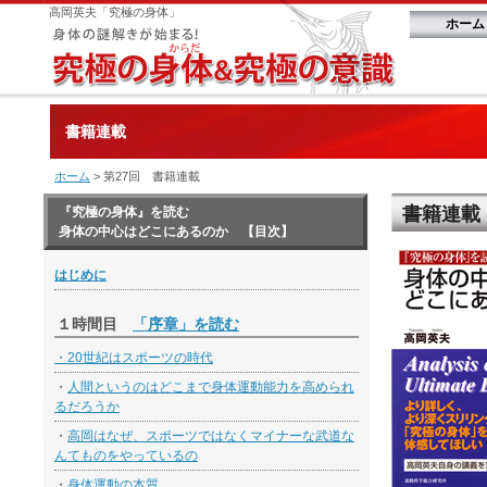
高岡英夫「究極の身体」
ホーム
書籍連載
ホーム
> 第27回 書籍連載
書籍連載
『究極の身体』を読む
身体の中心はどこにあるのか 【目次】
はじめに
１時間目
「序章」を読む
・
20世紀はスポーツの時代
・
人間というのはどこまで身体運動能力を高められ
るだろうか
・
高岡はなぜ、スポーツではなくマイナーな武道な
んてものをやっているの
・
身体運動の本質