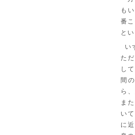
もい
番こ
とい
い
ただ
して
間
ら、
また
いて
に近