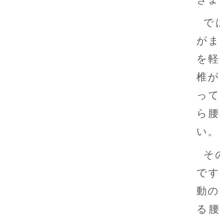
で
がま
を軽
椎が
って
ら腰
い。
そ
です
動の
る