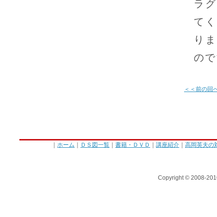
ラグ
てく
りま
ので
＜＜前の回
｜
ホーム
｜
ＤＳ図一覧
｜
書籍・ＤＶＤ
｜
講座紹介
｜
高岡英夫の
Copyright © 2008-201