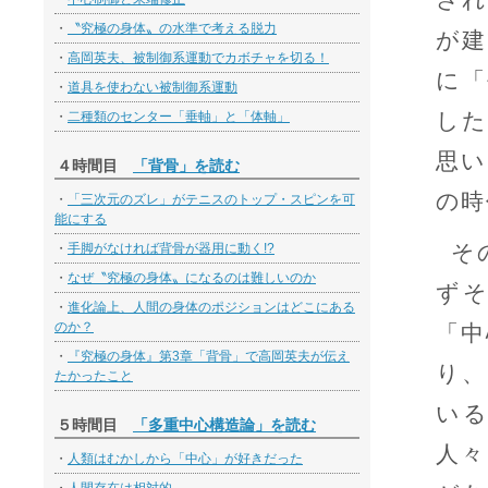
・
〝究極の身体〟の水準で考える脱力
が建
・
高岡英夫、被制御系運動でカボチャを切る！
に「
・
道具を使わない被制御系運動
した
・
二種類のセンター「垂軸」と「体軸」
思い
４時間目
「背骨」を読む
の時
・
「三次元のズレ」がテニスのトップ・スピンを可
能にする
そ
・
手脚がなければ背骨が器用に動く!?
・
なぜ〝究極の身体〟になるのは難しいのか
ず
・
進化論上、人間の身体のポジションはどこにある
のか？
「中
・
『究極の身体』第3章「背骨」で高岡英夫が伝え
り、
たかったこと
い
５時間目
「多重中心構造論」を読む
人々
・
人類はむかしから「中心」が好きだった