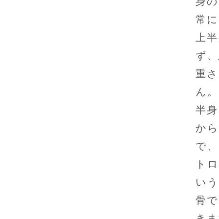
身の
常に
上半
ず、
重さ
ん。
半身
から
で、
トロ
いう
骨で
きま