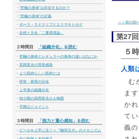
・
”究極の身体”は存在するのか？
・
”究極の身体”の定義
＜＜前の回
・
ポーラ・ラドクリフとエリマキトカゲ
・
自然と文化「二重環境論」
第27回
２時間目
「組織分化」を読む
５
・
究極の身体とレギュラーの身体の違いはなにか
・
高岡英夫の背骨感覚
人類
・
より筋肉らしい筋肉とは
む
・
脛骨・腓骨の分化
・
上半身の組織分化
ます
・
幼少期の高岡英夫の人物図
かれ
・
手脚はジョイント
てい
３時間目
「脱力と重心感知」を読む
義の
・
ビールを上手に注ぐ＝〝極意注ぎ〟のメカニズム
され
・
中心制御と末端修正