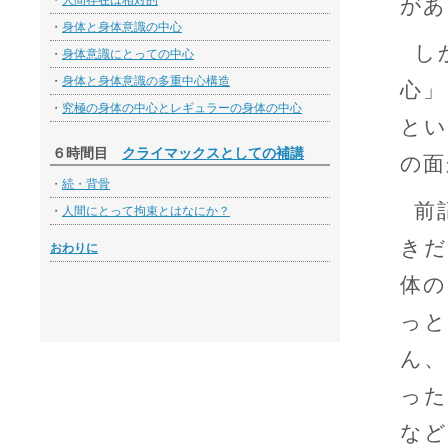
・
人間存在は相対的
があ
・
身体と身体意識の中心
し
・
身体意識にとっての中心
・
身体と身体意識の多重中心構造
心」
・
究極の身体の中心とレギュラーの身体の中心
とい
６時間目
クライマックスとしての補講
の面
・
続・背骨
前
・
人間にとって拘束とはなにか？
きだ
おわりに
体の
っと
ん、
った
など