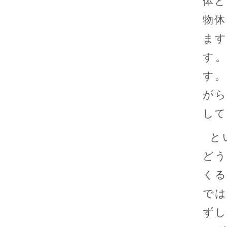
体と
物体
ます
す
す。
がら
して
と
どう
くる
では
ずし