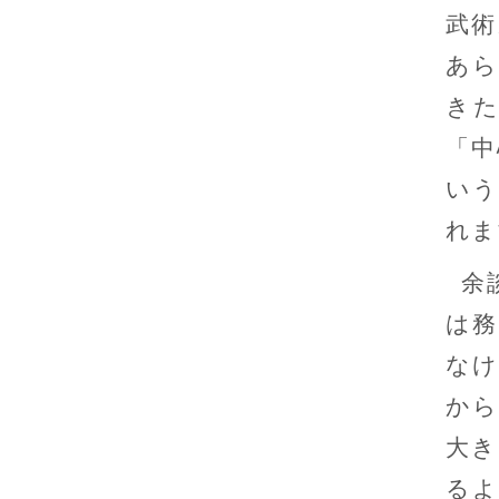
武術
あら
き
「中
いう
れま
余
は務
なけ
から
大き
るよ