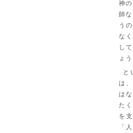
神の
師な
うの
なく
して
ょう
と
は、
はな
たく
を
「