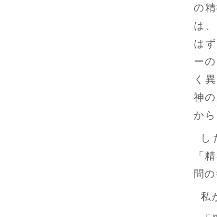
の精
は、
はず
ーの
く異
神の
から
し
「精
問の
私