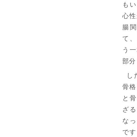
もい
心性
腸
て、
う一
部分
し
骨格
と骨
ざる
なっ
です