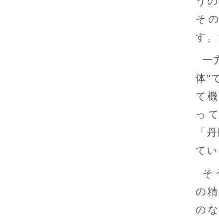
うの
そ
す。
一
体”
て機
っ
「丹
てい
そ
の精
の