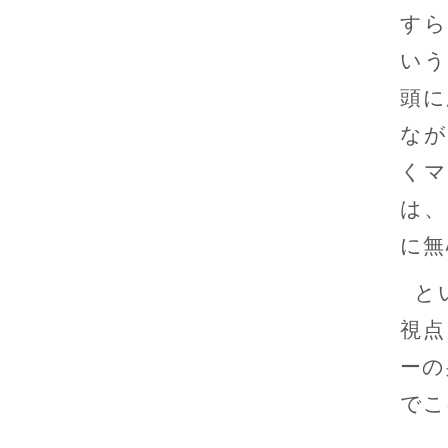
すら
いう
頭に
なが
くマ
は、
に無
と
視点
ーの
でこ