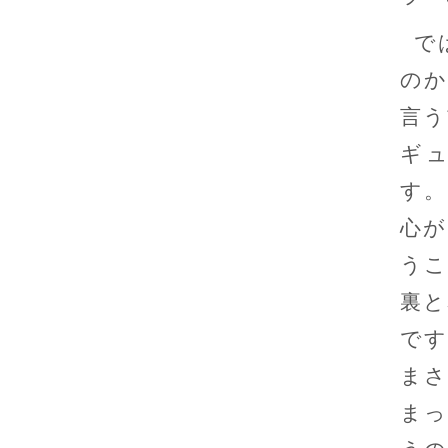
で
のか
言う
ギ
す。
心が
うこ
裏と
です
まさ
まっ