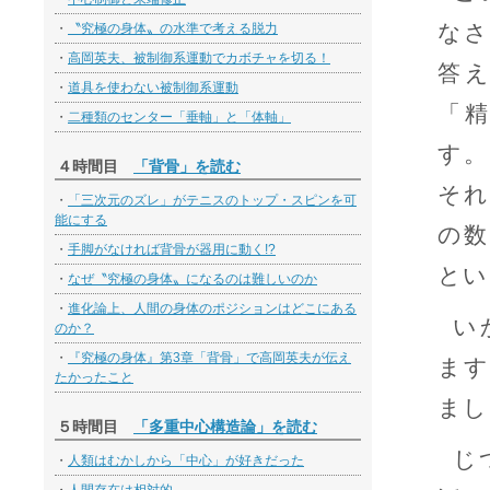
なさ
・
〝究極の身体〟の水準で考える脱力
・
高岡英夫、被制御系運動でカボチャを切る！
答
・
道具を使わない被制御系運動
「
・
二種類のセンター「垂軸」と「体軸」
す。
４時間目
「背骨」を読む
それ
・
「三次元のズレ」がテニスのトップ・スピンを可
能にする
の数
・
手脚がなければ背骨が器用に動く!?
とい
・
なぜ〝究極の身体〟になるのは難しいのか
・
進化論上、人間の身体のポジションはどこにある
い
のか？
・
『究極の身体』第3章「背骨」で高岡英夫が伝え
ます
たかったこと
まし
５時間目
「多重中心構造論」を読む
じ
・
人類はむかしから「中心」が好きだった