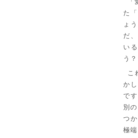
「
た「
ょう
だ、
い
う？
こ
かし
です
別の
つか
極端