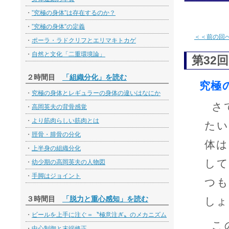
・
”究極の身体”は存在するのか？
・
”究極の身体”の定義
＜＜前の回
・
ポーラ・ラドクリフとエリマキトカゲ
・
自然と文化「二重環境論」
第32回
２時間目
「組織分化」を読む
究極
・
究極の身体とレギュラーの身体の違いはなにか
さ
・
高岡英夫の背骨感覚
・
より筋肉らしい筋肉とは
たい
・
脛骨・腓骨の分化
体は
・
上半身の組織分化
して
・
幼少期の高岡英夫の人物図
・
手脚はジョイント
つも
３時間目
「脱力と重心感知」を読む
しょ
・
ビールを上手に注ぐ＝〝極意注ぎ〟のメカニズム
こ
・
中心制御と末端修正