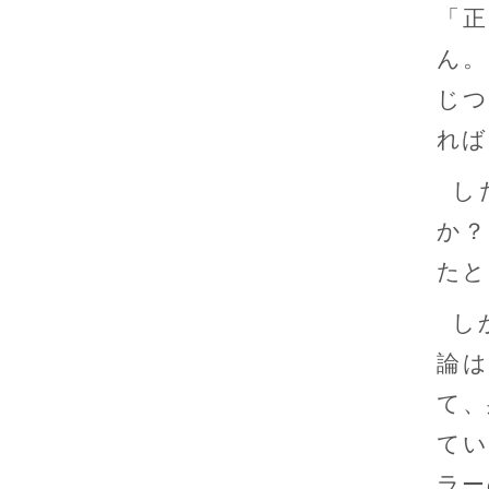
「
ん。
じつ
れば
し
か？
たと
し
論
て、
てい
ラー