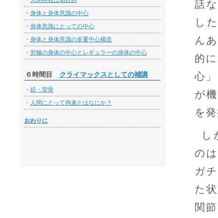
・
人間存在は相対的
話な
・
身体と身体意識の中心
した
・
身体意識にとっての中心
んあ
・
身体と身体意識の多重中心構造
・
究極の身体の中心とレギュラーの身体の中心
的に
６時間目
クライマックスとしての補講
心」
・
続・背骨
が機
・
人間にとって拘束とはなにか？
を発
おわりに
し
のは
ガチ
た状
関節