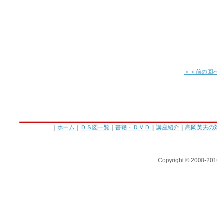
＜＜前の回
｜
ホーム
｜
ＤＳ図一覧
｜
書籍・ＤＶＤ
｜
講座紹介
｜
高岡英夫の
Copyright © 2008-201