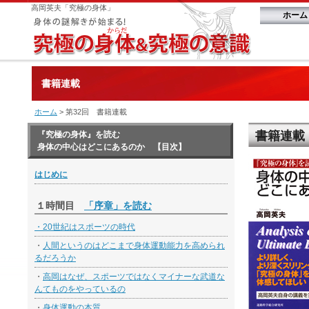
高岡英夫「究極の身体」
ホーム
書籍連載
ホーム
> 第32回 書籍連載
書籍連載
『究極の身体』を読む
身体の中心はどこにあるのか 【目次】
はじめに
１時間目
「序章」を読む
・
20世紀はスポーツの時代
・
人間というのはどこまで身体運動能力を高められ
るだろうか
・
高岡はなぜ、スポーツではなくマイナーな武道な
んてものをやっているの
・
身体運動の本質