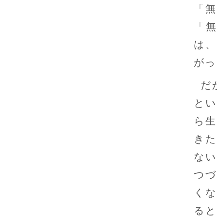
「
「
は、
がっ
だ
とい
ら生
きた
ない
つづ
くな
ると