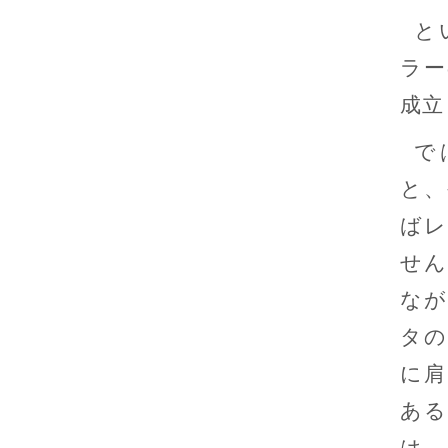
と
ラー
成立
で
と、
ばレ
せん
なが
タの
に肩
ある
は、